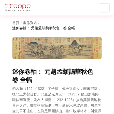
首頁
畫作列表
迷你卷軸： 元趙孟頫鵲華秋色 卷 全幅
迷你卷軸： 元趙孟頫鵲華秋色
卷 全幅
趙孟頫（1254-1322）字子昂，號松雪道人，南宋宗室，
後北上大都任官。此畫是元貞元年（1295）他自濟南路
職位南返後，為友人周密（1232-1298）描繪其祖籍地貌
景色之作。畫卷構圖簡潔，在一廣闊水澤坡岸間，右為尖
聳的華不注山，左側是渾圓鵲山。畫中坡岸林木，與董源