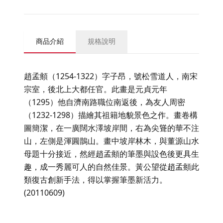
商品介紹
規格說明
趙孟頫（1254-1322）字子昂，號松雪道人，南宋
宗室，後北上大都任官。此畫是元貞元年
（1295）他自濟南路職位南返後，為友人周密
（1232-1298）描繪其祖籍地貌景色之作。畫卷構
圖簡潔，在一廣闊水澤坡岸間，右為尖聳的華不注
山，左側是渾圓鵲山。畫中坡岸林木，與董源山水
母題十分接近，然經趙孟頫的筆墨與設色後更具生
趣，成一秀麗可人的自然佳景。黃公望從趙孟頫此
類復古創新手法，得以掌握筆墨新活力。
(20110609)