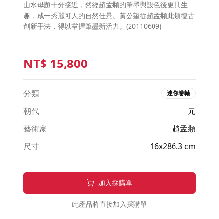
山水母題十分接近，然經趙孟頫的筆墨與設色後更具生
趣，成一秀麗可人的自然佳景。黃公望從趙孟頫此類復古
創新手法，得以掌握筆墨新活力。(20110609)
NT$
15,800
分類
迷你卷軸
朝代
元
藝術家
趙孟頫
尺寸
16x286.3 cm
加入採購單
此產品將直接加入採購單